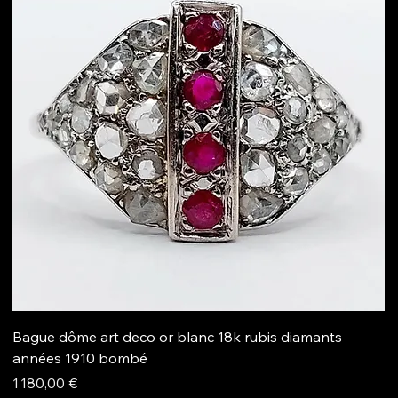
Bague dôme art deco or blanc 18k rubis diamants
B
années 1910 bombé
1
R
Prix
1 180,00 €