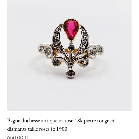
Bague duchesse antique or rose 18k pierre rouge et
diamants taille roses (c 1900
Prix
650,00 €