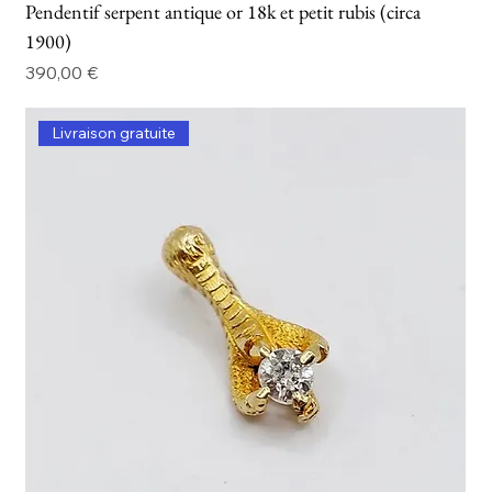
Pendentif serpent antique or 18k et petit rubis (circa
1900)
Prix
390,00 €
Livraison gratuite