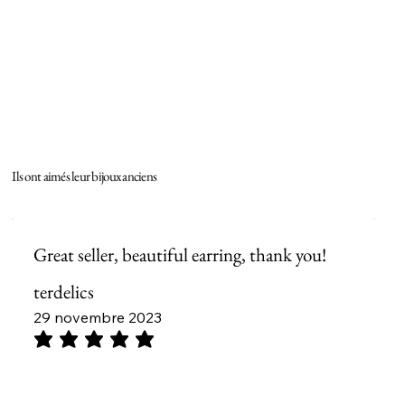
Ils ont aimés leur bijoux anciens
Great seller, beautiful earring, thank you!
J
o
terdelics
i
29 novembre 2023
t
e
s