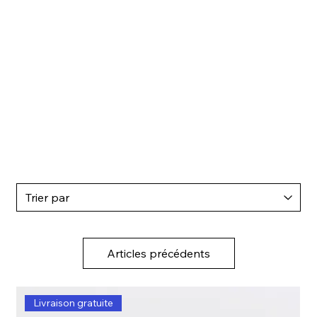
L
2
Articles précédents
Livraison gratuite