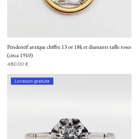
Pendentif antique chiffre 13 or 18k et diamants taille roses
(circa 1910)
Prix
480,00 €
Livraison gratuite