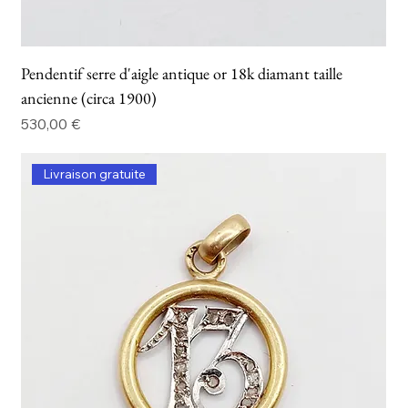
Pendentif serre d'aigle antique or 18k diamant taille
ancienne (circa 1900)
Prix
530,00 €
Livraison gratuite