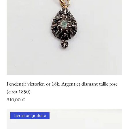
Pendentif victorien or 18k, Argent et diamant taille rose
(circa 1850)
Prix
310,00 €
Livraison gratuite