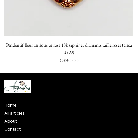
Pendentif fleur antique or rose 18k saphir et diamants taille roses (circa
P
1890)
Price
€380.00
Home
All articles
About
Contact