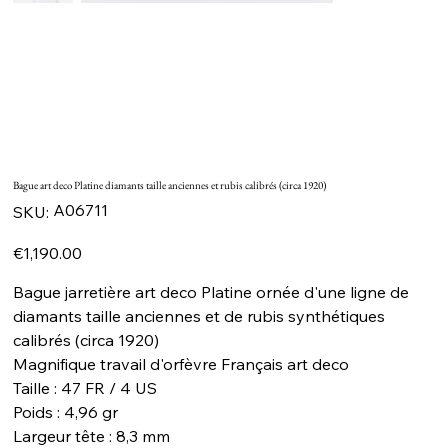
Bague art deco Platine diamants taille anciennes et rubis calibrés (circa 1920)
SKU
A06711
SKU:
A06711
Price
€1,190.00
Bague jarretière art deco Platine ornée d'une ligne de
diamants taille anciennes et de rubis synthétiques
calibrés (circa 1920)
Magnifique travail d'orfèvre Français art deco
Taille : 47 FR / 4 US
Poids : 4,96 gr
Largeur tête : 8,3 mm