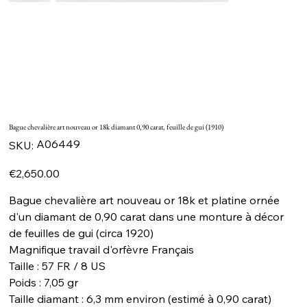
Bague chevalière art nouveau or 18k diamant 0,90 carat, feuille de gui (1910)
SKU
A06449
SKU:
A06449
Price
€2,650.00
Bague chevalière art nouveau or 18k et platine ornée
d'un diamant de 0,90 carat dans une monture à décor
de feuilles de gui (circa 1920)
Magnifique travail d'orfèvre Français
Taille : 57 FR / 8 US
Poids : 7,05 gr
Taille diamant : 6,3 mm environ (estimé à 0,90 carat)