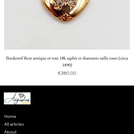
Pendentif fleur antique or rose 18k saphir et diamants taille roses (circa
P
1890)
Price
€380.00
Home
All articles
About