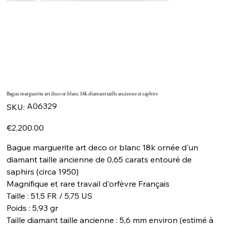
Bague marguerite art deco or blanc 18k diamant taille ancienne et saphirs
SKU
A06329
SKU:
A06329
Price
€2,200.00
Bague marguerite art deco or blanc 18k ornée d'un
diamant taille ancienne de 0,65 carats entouré de
saphirs (circa 1950)
Magnifique et rare travail d'orfèvre Français
Taille : 51,5 FR / 5,75 US
Poids : 5,93 gr
Taille diamant taille ancienne : 5,6 mm environ (estimé à