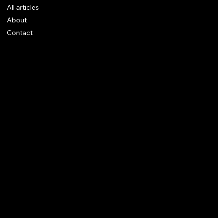
All articles
About
Contact
Legal notices
CGV
Rings
Earrings
Pendants
Brooches
Necklaces
Bracelets
Instagram