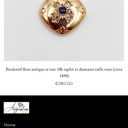
Pendentif fleur antique or rose 18k saphir et diamants taille roses (circa
P
1890)
Price
€380.00
Home