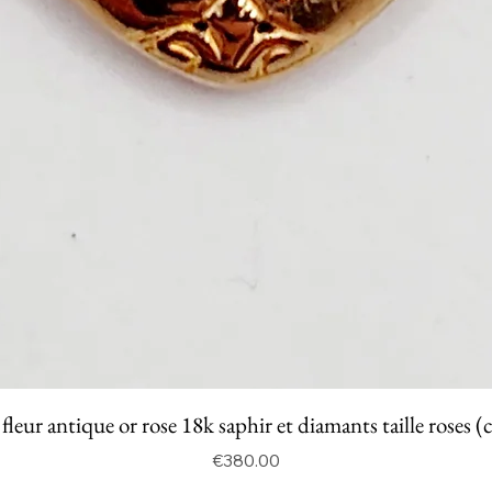
fleur antique or rose 18k saphir et diamants taille roses (
Price
€380.00