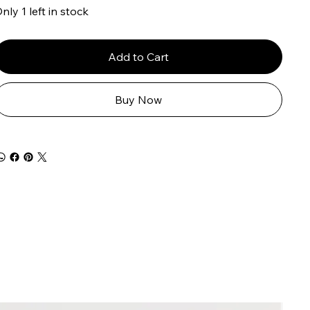
nly 1 left in stock
Add to Cart
Buy Now