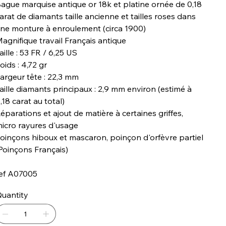
ague marquise antique or 18k et platine ornée de 0,18
arat de diamants taille ancienne et tailles roses dans
ne monture à enroulement (circa 1900)
agnifique travail Français antique
aille : 53 FR / 6,25 US
oids : 4,72 gr
argeur tête : 22,3 mm
aille diamants principaux : 2,9 mm environ (estimé à
,18 carat au total)
éparations et ajout de matière à certaines griffes,
icro rayures d'usage
oinçons hiboux et mascaron, poinçon d'orfèvre partiel
Poinçons Français)
ef A07005
uantity