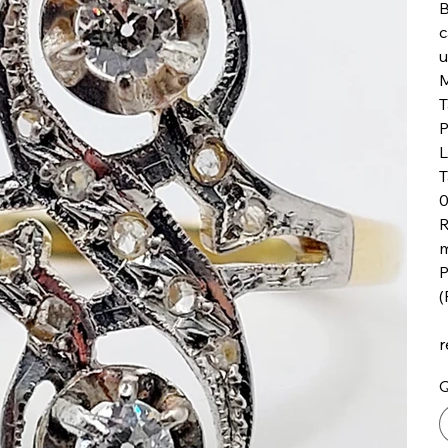
B
c
u
M
T
P
L
T
0
R
m
P
(
r
Q