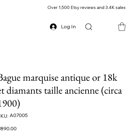
Over 1,500 Etsy reviews and 3.4K sales
Log In
Bague marquise antique or 18k
et diamants taille ancienne (circa
1900)
SKU
A07005
KU:
A07005
ice
890.00