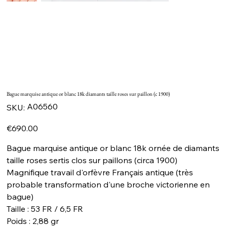
Bague marquise antique or blanc 18k diamants taille roses sur paillon (c 1900)
SKU
A06560
SKU:
A06560
Price
€690.00
Bague marquise antique or blanc 18k ornée de diamants
taille roses sertis clos sur paillons (circa 1900)
Magnifique travail d'orfèvre Français antique (très
probable transformation d'une broche victorienne en
bague)
Taille : 53 FR / 6,5 FR
Poids : 2,88 gr