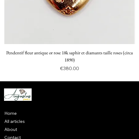
Pendentif fleur antique or rose 18k saphir et diamants taille roses (circa
P
1890)
Price
€380.00
Home
All articles
About
Contact