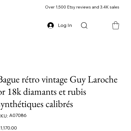
Over 1,500 Etsy reviews and 3.4K sales
Log In
Bague rétro vintage Guy Laroche
or 18k diamants et rubis
synthétiques calibrés
SKU
A07086
KU:
A07086
ice
1,170.00