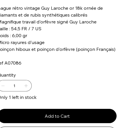
ague rétro vintage Guy Laroche or 18k ornée de
iamants et de rubis synthétiques calibrés
agnifique travail d'orfèvre signé Guy Laroche
aille : 54,5 FR / 7 US
oids : 6,00 gr
icro rayures d'usage
oinçon hiboux et poinçon d'orfèvre (poinçon Français)
ef A07086
uantity
nly 1 left in stock
Add to Cart