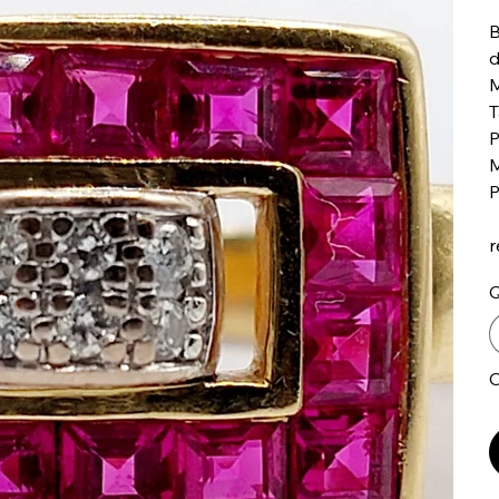
B
d
M
T
P
M
P
r
Q
O