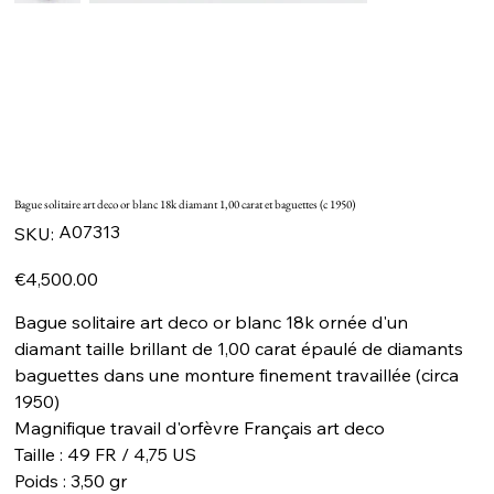
Bague solitaire art deco or blanc 18k diamant 1,00 carat et baguettes (c 1950)
SKU
A07313
SKU:
A07313
Price
€4,500.00
Bague solitaire art deco or blanc 18k ornée d'un
diamant taille brillant de 1,00 carat épaulé de diamants
baguettes dans une monture finement travaillée (circa
1950)
Magnifique travail d'orfèvre Français art deco
Taille : 49 FR / 4,75 US
Poids : 3,50 gr