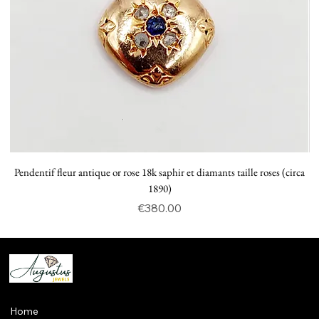
Pendentif fleur antique or rose 18k saphir et diamants taille roses (circa
P
1890)
Price
€380.00
Home