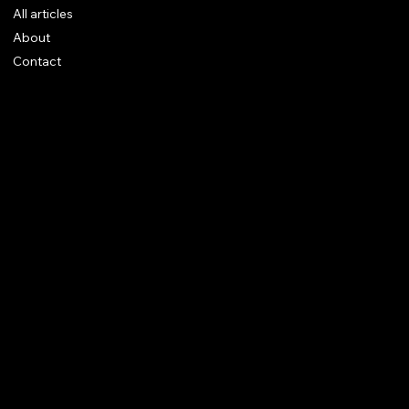
All articles
About
Contact
Legal notices
CGV
Rings
Earrings
Pendants
Brooches
Necklaces
Bracelets
Instagram