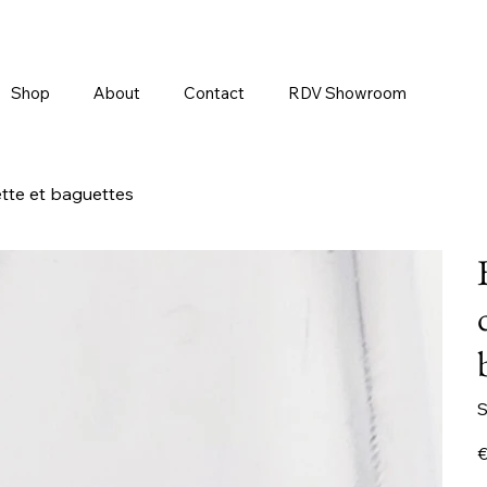
Shop
About
Contact
RDV Showroom
ette et baguettes
S
Pr
€