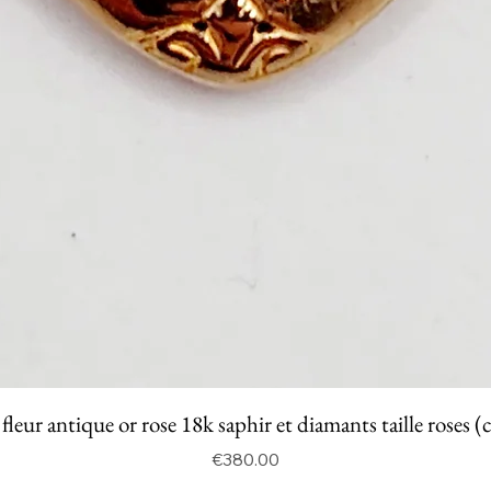
fleur antique or rose 18k saphir et diamants taille roses (
Price
€380.00