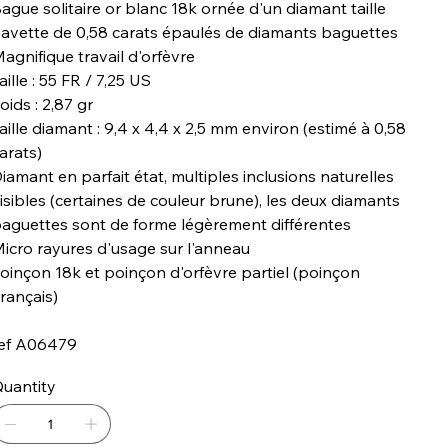
ague solitaire or blanc 18k ornée d'un diamant taille
avette de 0,58 carats épaulés de diamants baguettes
agnifique travail d'orfèvre
aille : 55 FR / 7,25 US
oids : 2,87 gr
aille diamant : 9,4 x 4,4 x 2,5 mm environ (estimé à 0,58
arats)
iamant en parfait état, multiples inclusions naturelles
isibles (certaines de couleur brune), les deux diamants
aguettes sont de forme légèrement différentes
icro rayures d'usage sur l'anneau
oinçon 18k et poinçon d'orfèvre partiel (poinçon
rançais)
ef A06479
uantity