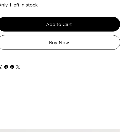
nly 1 left in stock
Add to Cart
Buy Now