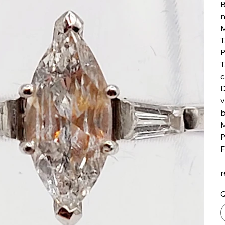
B
n
M
T
P
T
c
D
v
b
M
P
F
r
Q