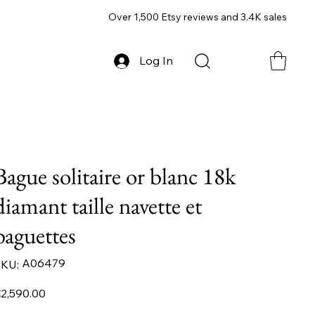
Over 1,500 Etsy reviews and 3.4K sales
Log In
Bague solitaire or blanc 18k
diamant taille navette et
baguettes
SKU
A06479
KU:
A06479
ice
2,590.00