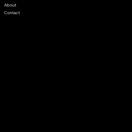
About
Contact
Legal notices
CGV
Rings
Earrings
Pendants
Brooches
Necklaces
Bracelets
Instagram
© 2025 Augustus Jewels.
Site Trend Design