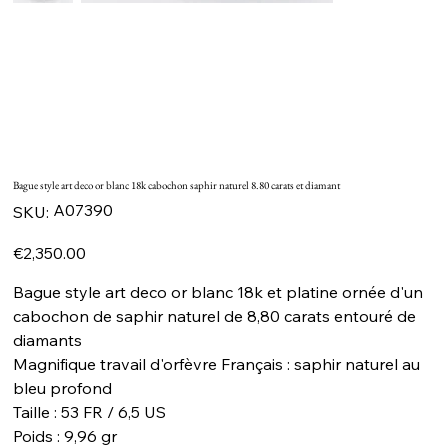
Bague style art deco or blanc 18k cabochon saphir naturel 8.80 carats et diamant
SKU
A07390
SKU:
A07390
Price
€2,350.00
Bague style art deco or blanc 18k et platine ornée d'un
cabochon de saphir naturel de 8,80 carats entouré de
diamants
Magnifique travail d'orfèvre Français : saphir naturel au
bleu profond
Taille : 53 FR / 6,5 US
Poids : 9,96 gr