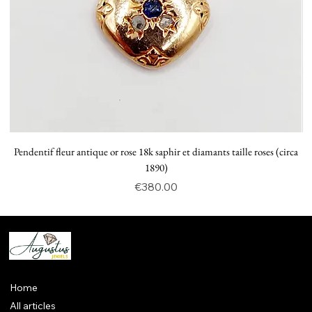
Pendentif fleur antique or rose 18k saphir et diamants taille roses (circa
P
1890)
Price
€380.00
Home
All articles