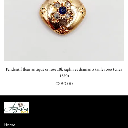
Pendentif fleur antique or rose 18k saphir et diamants taille roses (circa
P
1890)
Price
€380.00
Home