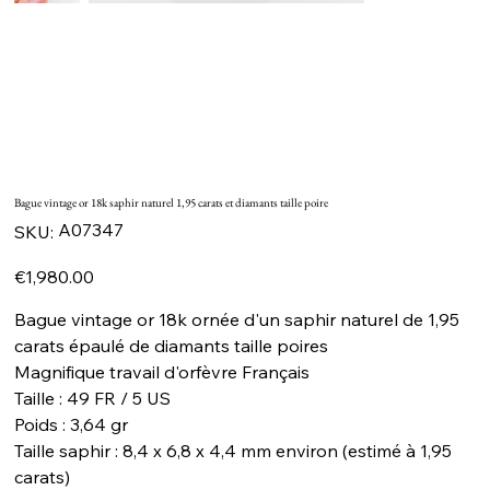
Bague vintage or 18k saphir naturel 1,95 carats et diamants taille poire
SKU
A07347
SKU:
A07347
Price
€1,980.00
Bague vintage or 18k ornée d'un saphir naturel de 1,95
carats épaulé de diamants taille poires
Magnifique travail d'orfèvre Français
Taille : 49 FR / 5 US
Poids : 3,64 gr
Taille saphir : 8,4 x 6,8 x 4,4 mm environ (estimé à 1,95
carats)