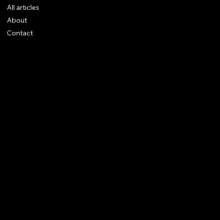
All articles
About
Contact
Legal notices
CGV
Rings
Earrings
Pendants
Brooches
Necklaces
Bracelets
Instagram