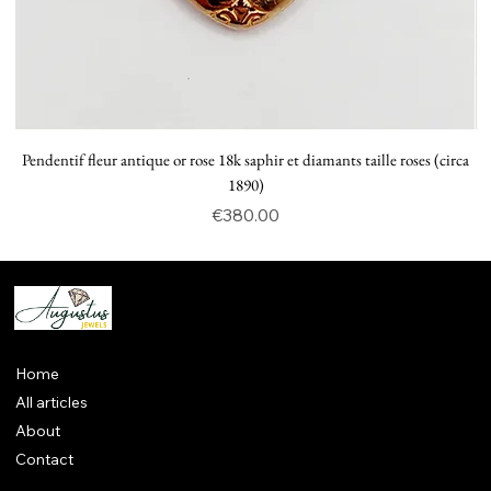
Pendentif fleur antique or rose 18k saphir et diamants taille roses (circa
P
1890)
Price
€380.00
Home
All articles
About
Contact