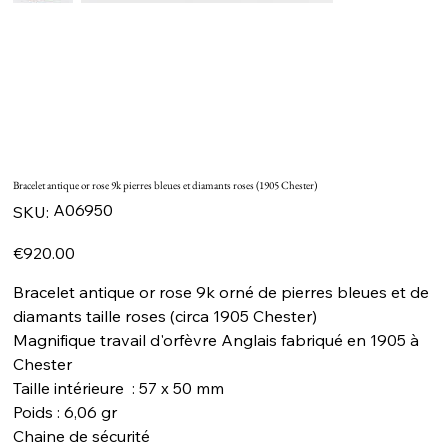
Bracelet antique or rose 9k pierres bleues et diamants roses (1905 Chester)
SKU
A06950
SKU:
A06950
Price
€920.00
Bracelet antique or rose 9k orné de pierres bleues et de
diamants taille roses (circa 1905 Chester)
Magnifique travail d'orfèvre Anglais fabriqué en 1905 à
Chester
Taille intérieure : 57 x 50 mm
Poids : 6,06 gr
Chaine de sécurité