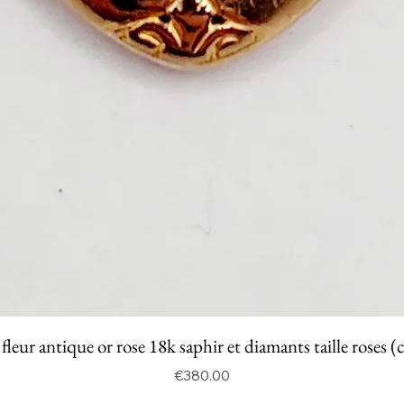
fleur antique or rose 18k saphir et diamants taille roses (
Price
€380.00