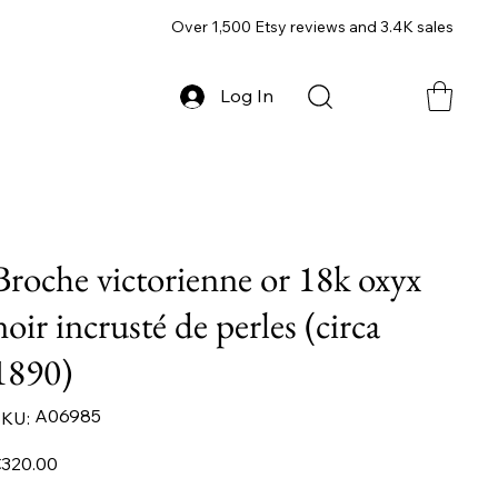
Over 1,500 Etsy reviews and 3.4K sales
Log In
Broche victorienne or 18k oxyx
noir incrusté de perles (circa
1890)
SKU
A06985
KU:
A06985
ice
320.00