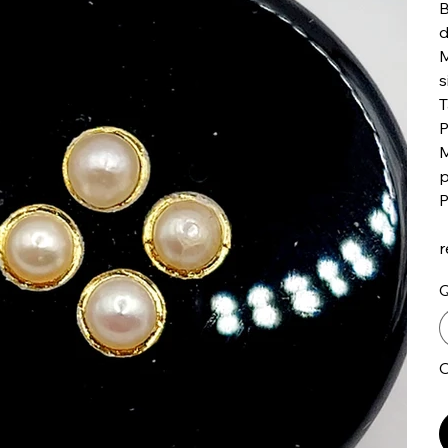
B
d
M
s
T
P
M
p
P
r
Q
O