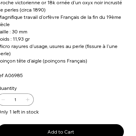
roche victorienne or 18k ornée d'un oxyx noir incrusté
e perles (circa 1890)
agnifique travail d'orfèvre Français de la fin du 19ème
iècle
aille : 30 mm
oids : 11,93 gr
icro rayures d'usage, usures au perle (fissure à l'une
erle)
oinçon tête d'aigle (poinçons Français)
ef A06985
uantity
nly 1 left in stock
Add to Cart