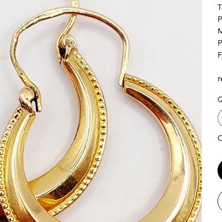
T
P
M
P
F
r
Q
O