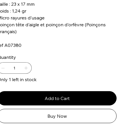
aille : 23 x 17 mm
oids : 1,24 gr
icro rayures d'usage
oinçon tête d'aigle et poinçon d'orfèvre (Poinçons
rançais)
ef A07380
uantity
nly 1 left in stock
Add to Cart
Buy Now