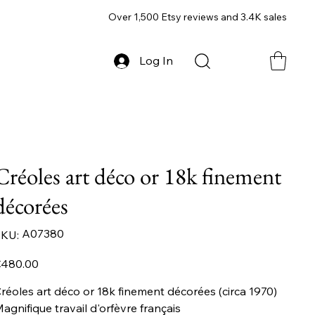
Over 1,500 Etsy reviews and 3.4K sales
Log In
Créoles art déco or 18k finement
décorées
SKU
A07380
KU:
A07380
ice
480.00
réoles art déco or 18k finement décorées (circa 1970)
agnifique travail d'orfèvre français