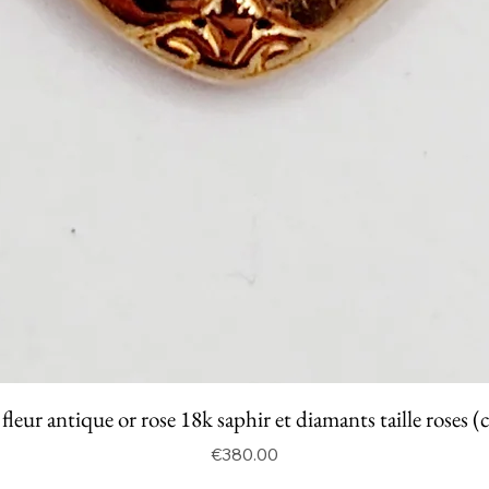
fleur antique or rose 18k saphir et diamants taille roses (
Price
€380.00