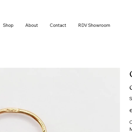
Shop
About
Contact
RDV Showroom
S
Pr
€
C
M