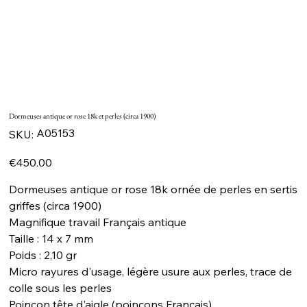
Dormeuses antique or rose 18k et perles (circa 1900)
SKU
A05153
SKU:
A05153
Price
€450.00
Dormeuses antique or rose 18k ornée de perles en sertis
griffes (circa 1900)
Magnifique travail Français antique
Taille : 14 x 7 mm
Poids : 2,10 gr
Micro rayures d'usage, légère usure aux perles, trace de
colle sous les perles
Poinçon tête d'aigle (poinçons Français)