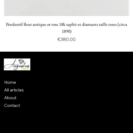
Pendentif fleur antique or rose 18k saphir et diamants taille roses (circa
P
1890)
Price
€380.00
Home
All articles
About
Contact
Legal notices
CGV