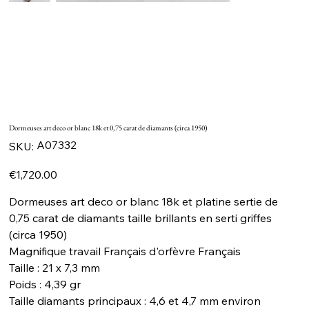
Dormeuses art deco or blanc 18k et 0,75 carat de diamants (circa 1950)
SKU
A07332
SKU:
A07332
Price
€1,720.00
Dormeuses art deco or blanc 18k et platine sertie de
0,75 carat de diamants taille brillants en serti griffes
(circa 1950)
Magnifique travail Français d'orfèvre Français
Taille : 21 x 7,3 mm
Poids : 4,39 gr
Taille diamants principaux : 4,6 et 4,7 mm environ