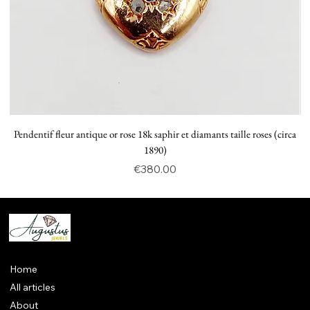
Pendentif fleur antique or rose 18k saphir et diamants taille roses (circa
P
1890)
Price
€380.00
Home
All articles
About