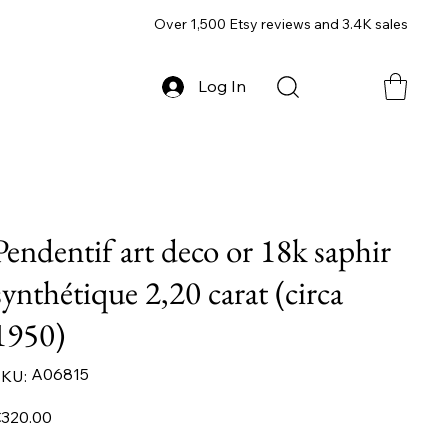
Over 1,500 Etsy reviews and 3.4K sales
Log In
Pendentif art deco or 18k saphir
synthétique 2,20 carat (circa
1950)
SKU
A06815
KU:
A06815
ice
320.00