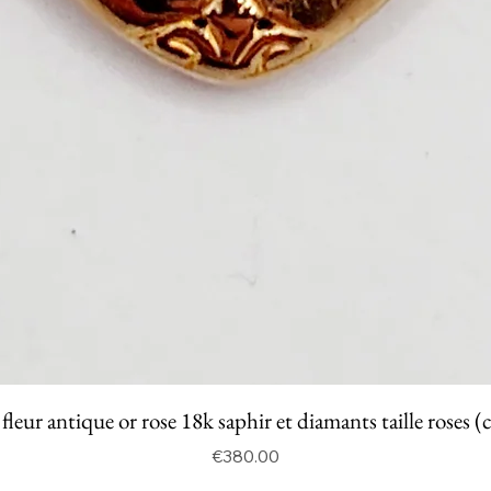
fleur antique or rose 18k saphir et diamants taille roses (
Price
€380.00