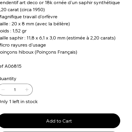
endentif art deco or 18k ornée d'un saphir synthétique
,20 carat (circa 1950)
agnifique travail d'orfèvre
aille : 20 x 8 mm (avec la bélière)
oids : 1,52 gr
aille saphir : 11,8 x 6,1 x 3,0 mm (estimée à 2,20 carats)
icro rayures d'usage
oinçons hiboux (Poinçons Français)
ef A06815
uantity
nly 1 left in stock
Add to Cart