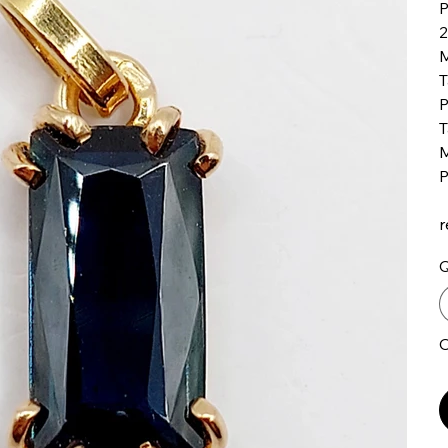
P
2
M
T
P
T
M
P
r
Q
O