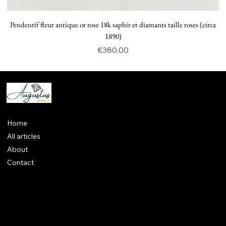
Pendentif fleur antique or rose 18k saphir et diamants taille roses (circa
P
1890)
Price
€380.00
Home
All articles
About
Contact
Legal notices
CGV