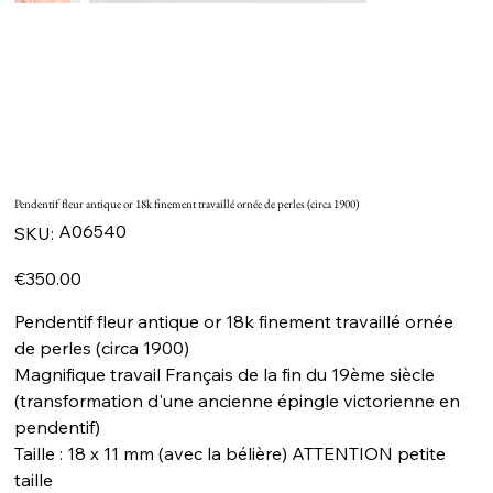
Pendentif fleur antique or 18k finement travaillé ornée de perles (circa 1900)
SKU
A06540
SKU:
A06540
Price
€350.00
Pendentif fleur antique or 18k finement travaillé ornée
de perles (circa 1900)
Magnifique travail Français de la fin du 19ème siècle
(transformation d'une ancienne épingle victorienne en
pendentif)
Taille : 18 x 11 mm (avec la bélière) ATTENTION petite
taille