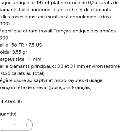
ague antique or 18k et platine ornée de 0,25 carats de
iamants taille ancienne, d'un saphir et de diamants
ailles roses dans une monture à enroulement (circa
900)
agnifique et rare travail Français antique des années
1900
aille : 56 FR / 7,5 US
oids : 3,55 gr
argeur tête : 11 mm
aille diamants principaux : 3,3 et 3,1 mm environ (estimé
 0,25 carats au total)
égère usure au saphir et micro rayures d'usage
oinçon tête de cheval (poinçons Français)
ef A06535
uantité