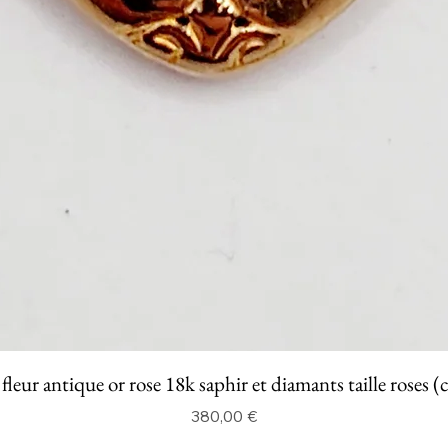
fleur antique or rose 18k saphir et diamants taille roses (
Prix
380,00 €