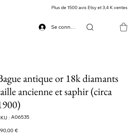
Plus de 1500 avis Etsy et 3,4 K ventes
Se connecter
Bague antique or 18k diamants
taille ancienne et saphir (circa
1900)
SKU
A06535
KU :
A06535
ix
90,00 €