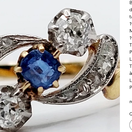
B
d
t
1
M
T
P
L
T
à
L
P
r
Q