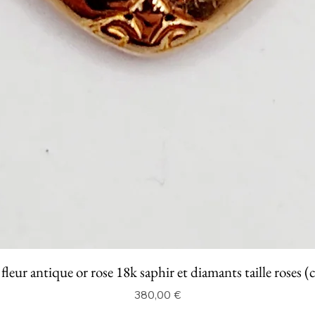
fleur antique or rose 18k saphir et diamants taille roses (
Prix
380,00 €