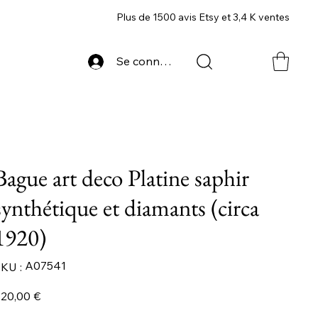
Plus de 1500 avis Etsy et 3,4 K ventes
Se connecter
Bague art deco Platine saphir
synthétique et diamants (circa
1920)
SKU
A07541
KU :
A07541
ix
20,00 €