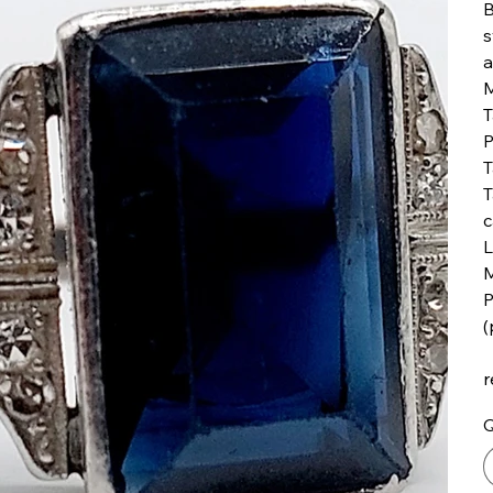
B
s
a
M
T
P
T
T
c
L
M
P
(
r
Q