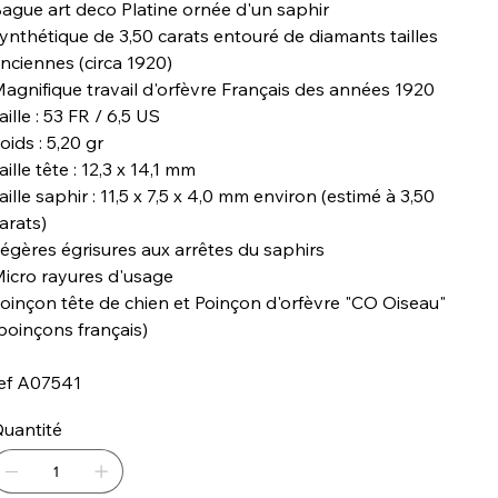
ague art deco Platine ornée d'un saphir
ynthétique de 3,50 carats entouré de diamants tailles
nciennes (circa 1920)
agnifique travail d'orfèvre Français des années 1920
aille : 53 FR / 6,5 US
oids : 5,20 gr
aille tête : 12,3 x 14,1 mm
aille saphir : 11,5 x 7,5 x 4,0 mm environ (estimé à 3,50
arats)
égères égrisures aux arrêtes du saphirs
icro rayures d'usage
oinçon tête de chien et Poinçon d'orfèvre "CO Oiseau"
poinçons français)
ef A07541
uantité