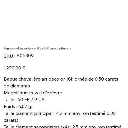
Bague chevalière art deco or 18k et 0,50 carats de diamants
SKU
A06309
SKU :
A06309
Prix
1 290,00 €
Bague chevalière art deco or 18k ornée de 0,50 carats
de diamants
Magnifique travail d'orfèvre
Taille : 60 FR / 9 US
Poids : 6,57 gr
Taille diamant principal : 4,2 mm environ (estimé 0,30
carats)
Taille diamant secondaires (x4) : 2,5 mm environ (estimé