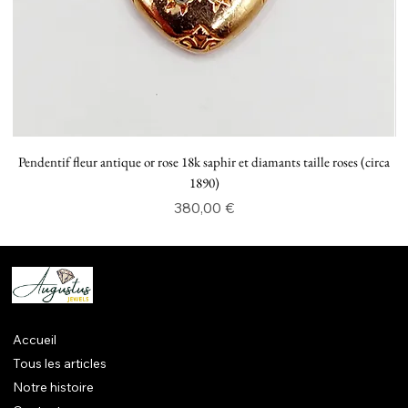
Pendentif fleur antique or rose 18k saphir et diamants taille roses (circa
P
1890)
Prix
380,00 €
Accueil
Tous les articles
Notre histoire