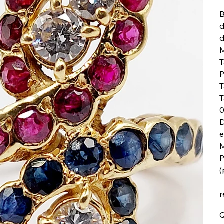
B
d
d
M
T
P
T
T
0
D
e
M
P
(
r
Q