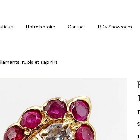
utique
Notre histoire
Contact
RDV Showroom
iamants, rubis et saphirs
S
Pr
1