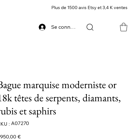
Plus de 1500 avis Etsy et 3,4 K ventes
Se connecter
Bague marquise moderniste or
18k têtes de serpents, diamants,
rubis et saphirs
SKU
A07270
KU :
A07270
ix
 950,00 €