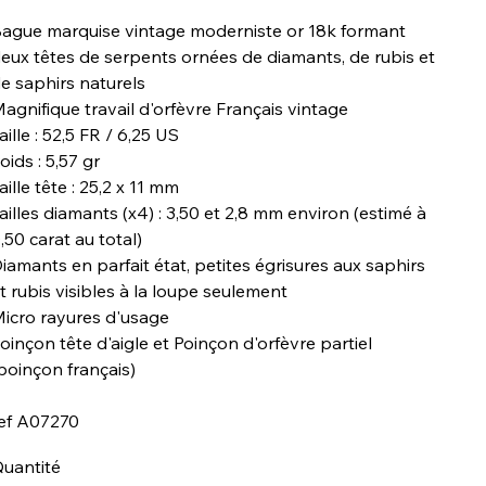
ague marquise vintage moderniste or 18k formant
eux têtes de serpents ornées de diamants, de rubis et
e saphirs naturels
agnifique travail d'orfèvre Français vintage
aille : 52,5 FR / 6,25 US
oids : 5,57 gr
aille tête : 25,2 x 11 mm
ailles diamants (x4) : 3,50 et 2,8 mm environ (estimé à
,50 carat au total)
iamants en parfait état, petites égrisures aux saphirs
t rubis visibles à la loupe seulement
icro rayures d'usage
oinçon tête d'aigle et Poinçon d'orfèvre partiel
poinçon français)
ef A07270
uantité