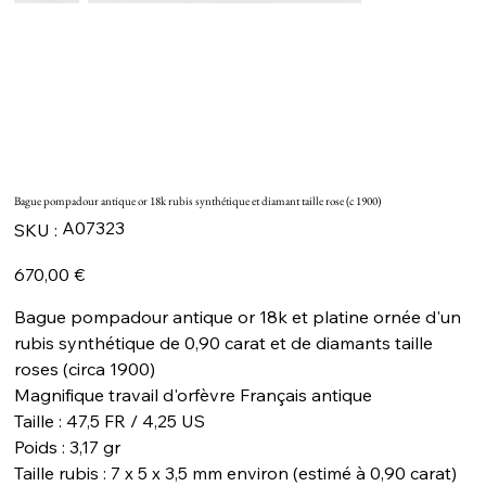
Bague pompadour antique or 18k rubis synthétique et diamant taille rose (c 1900)
SKU
A07323
SKU :
A07323
Prix
670,00 €
Bague pompadour antique or 18k et platine ornée d'un
rubis synthétique de 0,90 carat et de diamants taille
roses (circa 1900)
Magnifique travail d'orfèvre Français antique
Taille : 47,5 FR / 4,25 US
Poids : 3,17 gr
Taille rubis : 7 x 5 x 3,5 mm environ (estimé à 0,90 carat)