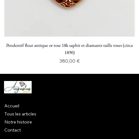
Pendentif fleur antique or rose 18k saphir et diamants taille roses (circa
P
1890)
Prix
380,00 €
Accueil
Tous les articles
Notre histoire
Contact