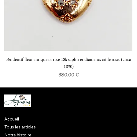
Pendentif fleur antique or rose 18k saphir et diamants taille roses (circa
P
1890)
Prix
380,00 €
Accueil
Tous les articles
Notre histoire