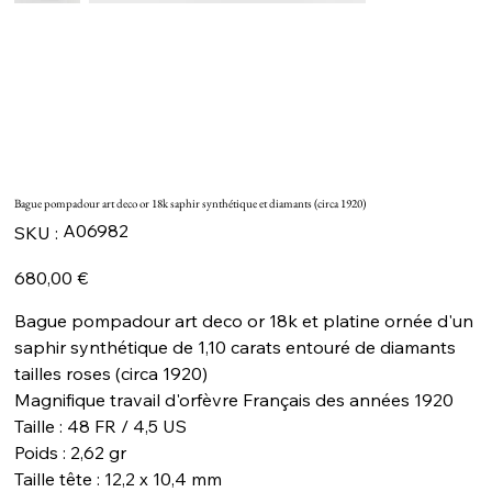
Bague pompadour art deco or 18k saphir synthétique et diamants (circa 1920)
SKU
A06982
SKU :
A06982
Prix
680,00 €
Bague pompadour art deco or 18k et platine ornée d'un
saphir synthétique de 1,10 carats entouré de diamants
tailles roses (circa 1920)
Magnifique travail d'orfèvre Français des années 1920
Taille : 48 FR / 4,5 US
Poids : 2,62 gr
Taille tête : 12,2 x 10,4 mm