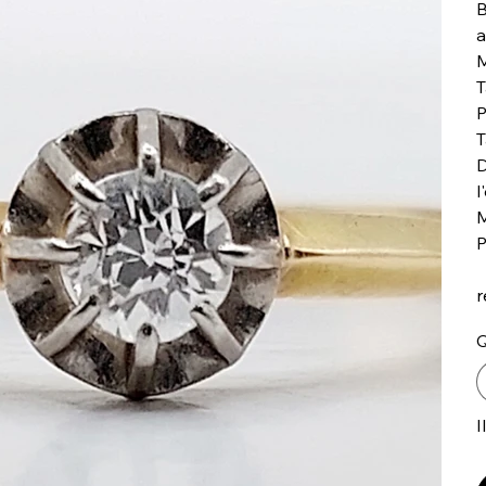
B
a
M
T
P
T
D
l
M
P
r
Q
I