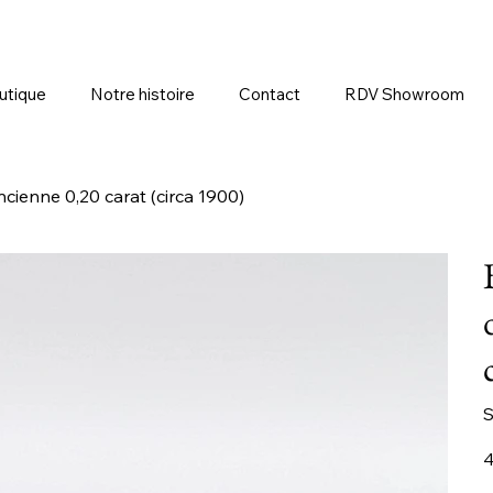
utique
Notre histoire
Contact
RDV Showroom
ncienne 0,20 carat (circa 1900)
S
Pr
4