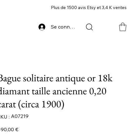
Plus de 1500 avis Etsy et 3,4 K ventes
Se connecter
Bague solitaire antique or 18k
diamant taille ancienne 0,20
carat (circa 1900)
SKU
A07219
KU :
A07219
ix
90,00 €