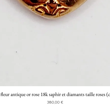
fleur antique or rose 18k saphir et diamants taille roses (
Prix
380,00 €