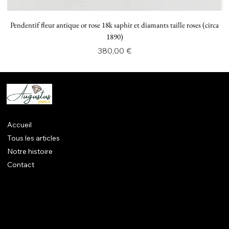
Pendentif fleur antique or rose 18k saphir et diamants taille roses (circa
P
1890)
Prix
380,00 €
Accueil
Tous les articles
Notre histoire
Contact
Mentions légales
CGV