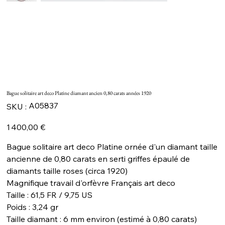
Bague solitaire art deco Platine diamant ancien 0,80 carats années 1920
SKU
A05837
SKU :
A05837
Prix
1 400,00 €
Bague solitaire art deco Platine ornée d'un diamant taille
ancienne de 0,80 carats en serti griffes épaulé de
diamants taille roses (circa 1920)
Magnifique travail d'orfèvre Français art deco
Taille : 61,5 FR / 9,75 US
Poids : 3,24 gr
Taille diamant : 6 mm environ (estimé à 0,80 carats)