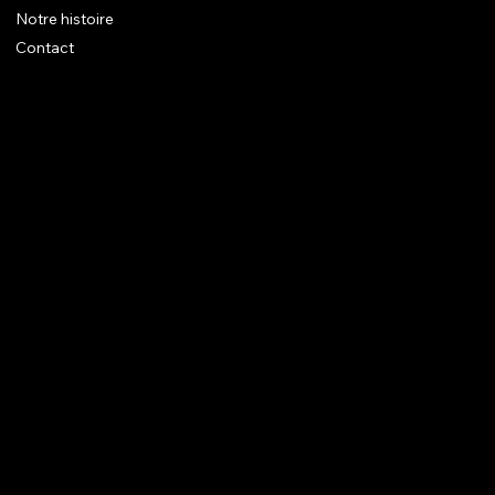
Notre histoire
Contact
Mentions légales
CGV
Bagues
Boucles d'oreilles
Pendentifs
Broches
Colliers
Bracelets
Instagram
© 2025 Augustus Jewels.
Site Trend Design