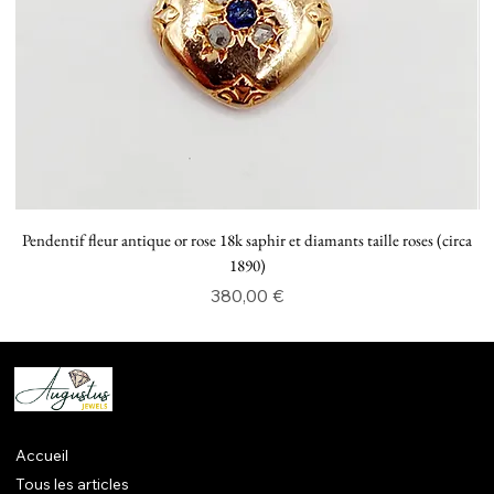
Pendentif fleur antique or rose 18k saphir et diamants taille roses (circa
P
1890)
Prix
380,00 €
Accueil
Tous les articles