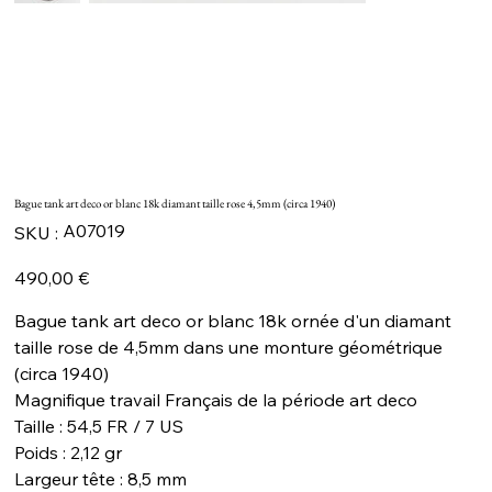
Bague tank art deco or blanc 18k diamant taille rose 4,5mm (circa 1940)
SKU
A07019
SKU :
A07019
Prix
490,00 €
Bague tank art deco or blanc 18k ornée d'un diamant
taille rose de 4,5mm dans une monture géométrique
(circa 1940)
Magnifique travail Français de la période art deco
Taille : 54,5 FR / 7 US
Poids : 2,12 gr
Largeur tête : 8,5 mm