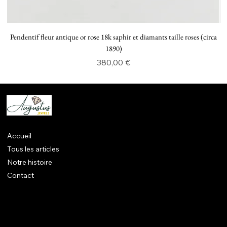
Pendentif fleur antique or rose 18k saphir et diamants taille roses (circa
P
1890)
Prix
380,00 €
Accueil
Tous les articles
Notre histoire
Contact
Mentions légales
CGV