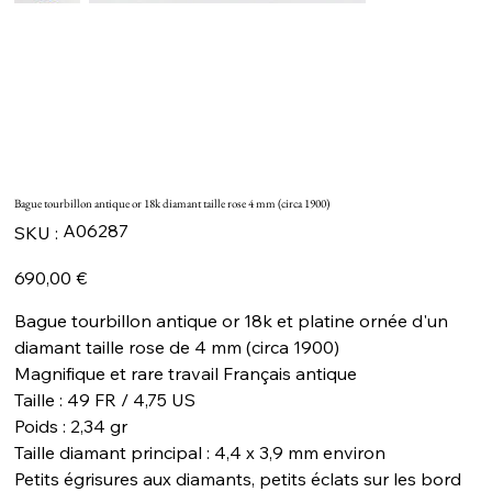
Bague tourbillon antique or 18k diamant taille rose 4 mm (circa 1900)
SKU
A06287
SKU :
A06287
Prix
690,00 €
Bague tourbillon antique or 18k et platine ornée d'un
diamant taille rose de 4 mm (circa 1900)
Magnifique et rare travail Français antique
Taille : 49 FR / 4,75 US
Poids : 2,34 gr
Taille diamant principal : 4,4 x 3,9 mm environ
Petits égrisures aux diamants, petits éclats sur les bord