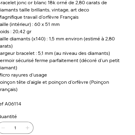
racelet jonc or blanc 18k orné de 2,80 carats de
iamants taille brillants, vintage, art deco
agnifique travail d'orfèvre Français
aille (intérieur) : 60 x 51 mm
oids : 20,42 gr
aille diamants (x140) : 1,5 mm environ (estimé à 2,80
arats)
argeur bracelet : 5,1 mm (au niveau des diamants)
ermoir sécurisé ferme parfaitement (décoré d'un petit
iamant)
icro rayures d'usage
oinçon tête d'aigle et poinçon d'orfèvre (Poinçon
rançais)
ef A06114
uantité