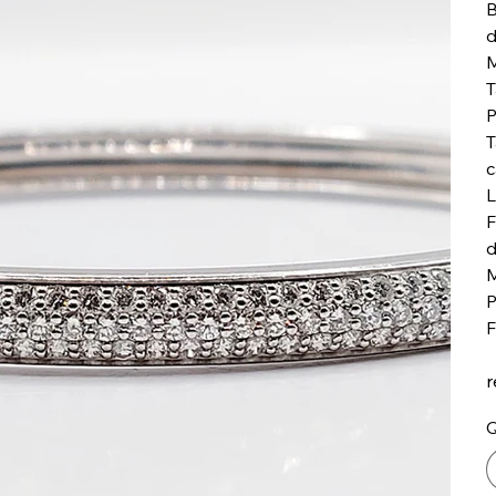
B
d
M
T
P
T
c
L
F
d
M
P
F
r
Q