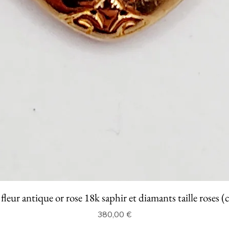
fleur antique or rose 18k saphir et diamants taille roses (
Prix
380,00 €