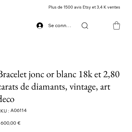
Plus de 1500 avis Etsy et 3,4 K ventes
Se connecter
Bracelet jonc or blanc 18k et 2,80
carats de diamants, vintage, art
deco
SKU
A06114
KU :
A06114
ix
 600,00 €