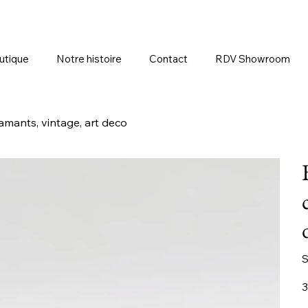
utique
Notre histoire
Contact
RDV Showroom
iamants, vintage, art deco
S
Pr
3