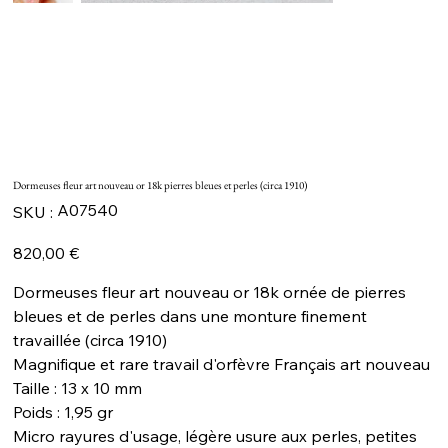
Dormeuses fleur art nouveau or 18k pierres bleues et perles (circa 1910)
SKU
A07540
SKU :
A07540
Prix
820,00 €
Dormeuses fleur art nouveau or 18k ornée de pierres
bleues et de perles dans une monture finement
travaillée (circa 1910)
Magnifique et rare travail d'orfèvre Français art nouveau
Taille : 13 x 10 mm
Poids : 1,95 gr
Micro rayures d'usage, légère usure aux perles, petites