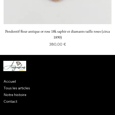
Pendentif fleur antique or rose 18k saphir et diamants taille roses (circa
P
1890)
Prix
380,00 €
Accueil
Tous les articles
Notre histoire
Contact