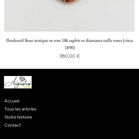
Pendentif fleur antique or rose 18k saphir et diamants taille roses (circa
P
1890)
Prix
380,00 €
Accueil
Tous les articles
Notre histoire
Contact