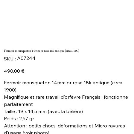
Fermoir mousqueton 14mm or rose 18k antique (circa 1900)
SKU
A07244
SKU :
A07244
Prix
490,00 €
Fermoir mousqueton 14mm or rose 18k antique (circa
1900)
Magnifique et rare travail d'orfèvre Français : fonctionne
parfaitement
Taille : 19 x 14,5 mm (avec la bélière)
Poids : 2,57 gr
Attention : petits chocs, déformations et Micro rayures
d'usage (voir photo)