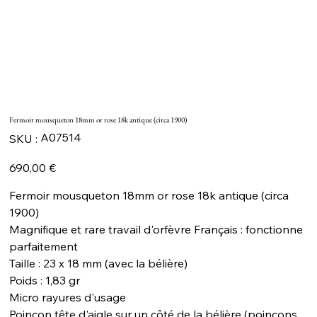
Fermoir mousqueton 18mm or rose 18k antique (circa 1900)
SKU
A07514
SKU :
A07514
Prix
690,00 €
Fermoir mousqueton 18mm or rose 18k antique (circa
1900)
Magnifique et rare travail d'orfèvre Français : fonctionne
parfaitement
Taille : 23 x 18 mm (avec la bélière)
Poids : 1,83 gr
Micro rayures d'usage
Poinçon tête d'aigle sur un côté de la bélière (poinçons