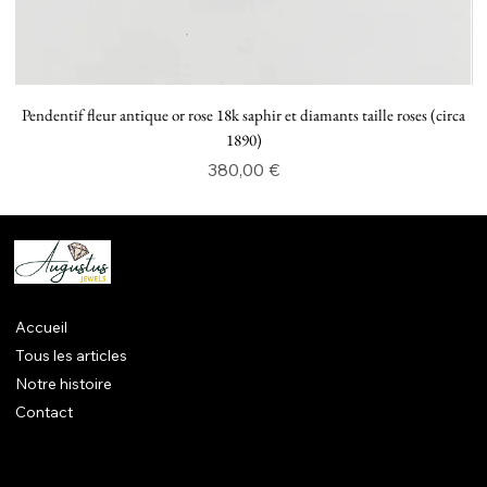
Pendentif fleur antique or rose 18k saphir et diamants taille roses (circa
P
1890)
Prix
380,00 €
Accueil
Tous les articles
Notre histoire
Contact
Mentions légales