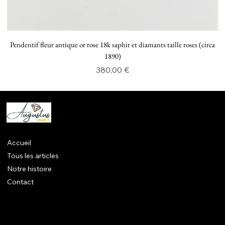
Pendentif fleur antique or rose 18k saphir et diamants taille roses (circa
P
1890)
Prix
380,00 €
Accueil
Tous les articles
Notre histoire
Contact
Mentions légales
CGV