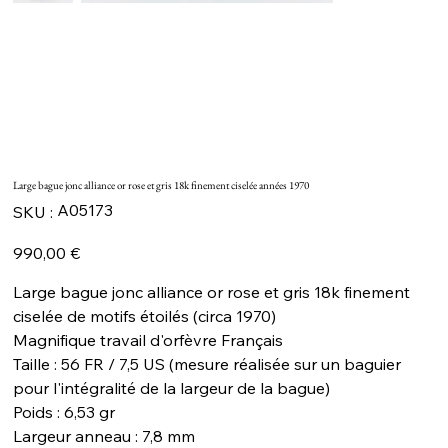
Large bague jonc alliance or rose et gris 18k finement ciselée années 1970
SKU
A05173
SKU :
A05173
Prix
990,00 €
Large bague jonc alliance or rose et gris 18k finement
ciselée de motifs étoilés (circa 1970)
Magnifique travail d'orfèvre Français
Taille : 56 FR / 7,5 US (mesure réalisée sur un baguier
pour l'intégralité de la largeur de la bague)
Poids : 6,53 gr
Largeur anneau : 7,8 mm