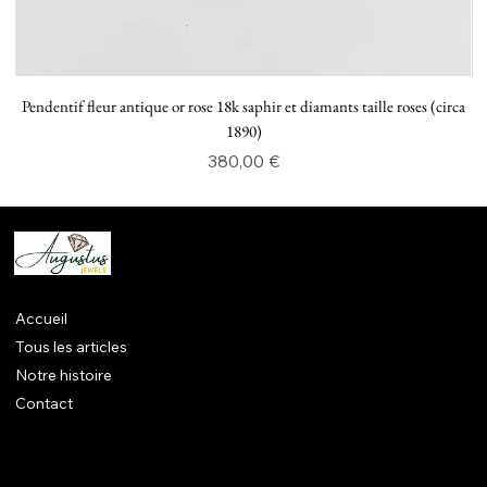
Pendentif fleur antique or rose 18k saphir et diamants taille roses (circa
P
1890)
Prix
380,00 €
Accueil
Tous les articles
Notre histoire
Contact
Mentions légales