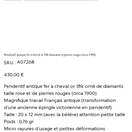
Pendentif antique fer à cheval or 18k diamants et pierres rouges (circa 1900)
SKU
A07268
SKU :
A07268
Prix
430,00 €
Pendentif antique fer à cheval or 18k orné de diamants
taille rose et de pierres rouges (circa 1900)
Magnifique travail Français antique (transformation
d'une ancienne épingle victorienne en pendentif)
Taille : 20 x 12 mm (avec la bélière) attention petite taille
Poids : 0,76 gr
Micro rayures d'usage et petites déformations