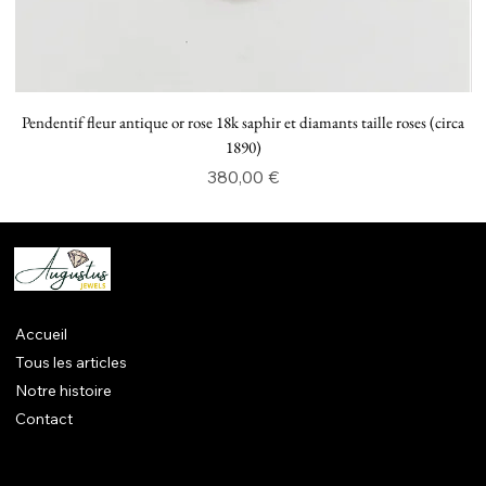
Pendentif fleur antique or rose 18k saphir et diamants taille roses (circa
P
1890)
Prix
380,00 €
Accueil
Tous les articles
Notre histoire
Contact
Mentions légales