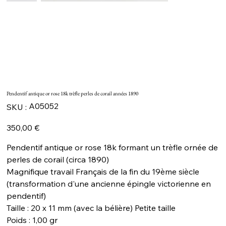
Pendentif antique or rose 18k trèfle perles de corail années 1890
SKU
A05052
SKU :
A05052
Prix
350,00 €
Pendentif antique or rose 18k formant un trèfle ornée de
perles de corail (circa 1890)
Magnifique travail Français de la fin du 19ème siècle
(transformation d'une ancienne épingle victorienne en
pendentif)
Taille : 20 x 11 mm (avec la bélière) Petite taille
Poids : 1,00 gr