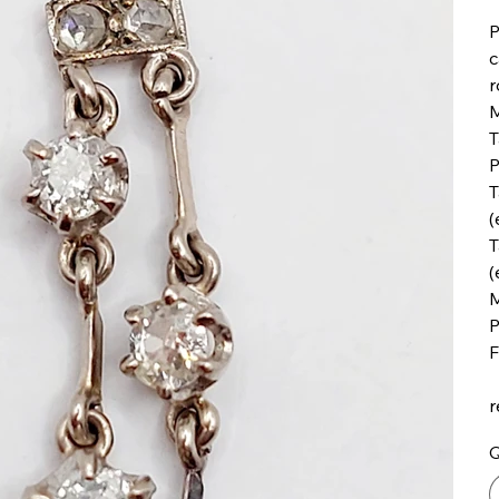
P
c
r
M
T
P
T
(
T
(
M
P
F
r
Q