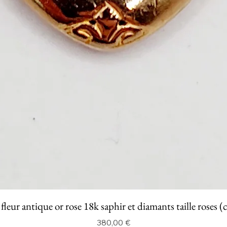
fleur antique or rose 18k saphir et diamants taille roses (
Prix
380,00 €