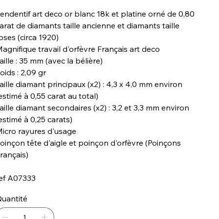
endentif art deco or blanc 18k et platine orné de 0,80
arat de diamants taille ancienne et diamants taille
oses (circa 1920)
agnifique travail d'orfèvre Français art deco
aille : 35 mm (avec la bélière)
oids : 2,09 gr
aille diamant principaux (x2) : 4,3 x 4,0 mm environ
estimé à 0,55 carat au total)
aille diamant secondaires (x2) : 3,2 et 3,3 mm environ
estimé à 0,25 carats)
icro rayures d'usage
oinçon tête d'aigle et poinçon d'orfèvre (Poinçons
rançais)
ef A07333
uantité