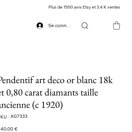
Plus de 1500 avis Etsy et 3,4 K ventes
Se connecter
Pendentif art deco or blanc 18k
et 0,80 carat diamants taille
ancienne (c 1920)
SKU
A07333
KU :
A07333
ix
40,00 €