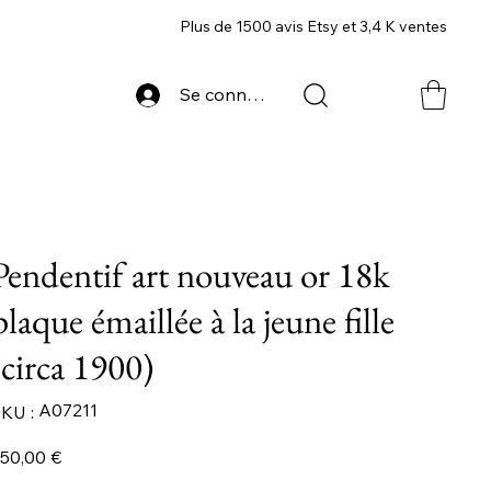
Plus de 1500 avis Etsy et 3,4 K ventes
Se connecter
Pendentif art nouveau or 18k
plaque émaillée à la jeune fille
(circa 1900)
SKU
A07211
KU :
A07211
ix
50,00 €