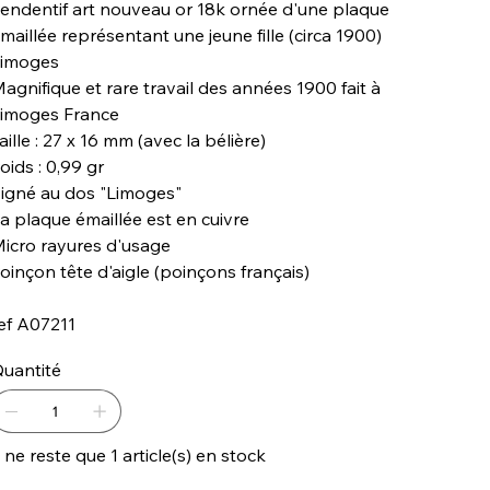
endentif art nouveau or 18k ornée d'une plaque
maillée représentant une jeune fille (circa 1900)
imoges
agnifique et rare travail des années 1900 fait à
imoges France
aille : 27 x 16 mm (avec la bélière)
oids : 0,99 gr
igné au dos "Limoges"
a plaque émaillée est en cuivre
icro rayures d'usage
oinçon tête d'aigle (poinçons français)
ef A07211
uantité
l ne reste que 1 article(s) en stock