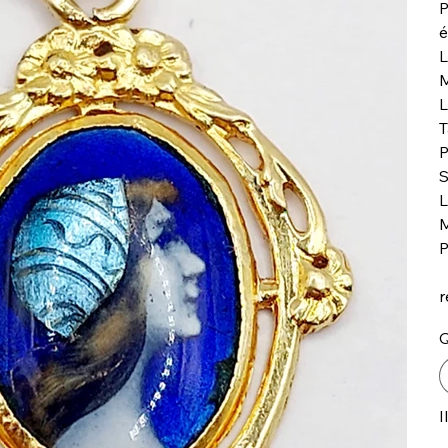
P
é
L
M
L
T
P
S
L
M
P
r
Q
I