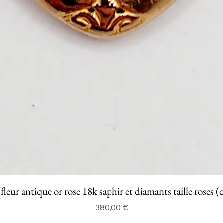
fleur antique or rose 18k saphir et diamants taille roses (
Prix
380,00 €