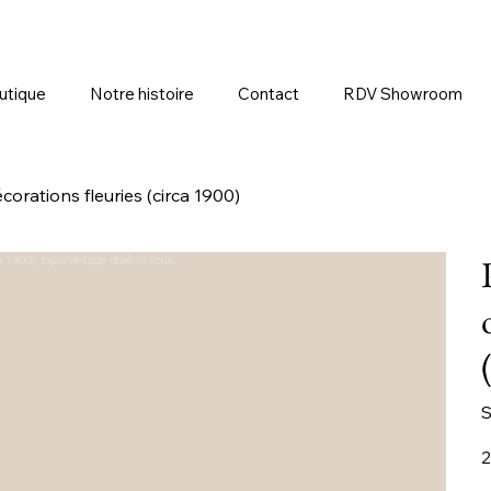
utique
Notre histoire
Contact
RDV Showroom
orations fleuries (circa 1900)
S
Pr
2