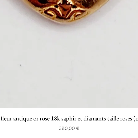
fleur antique or rose 18k saphir et diamants taille roses (
Prix
380,00 €