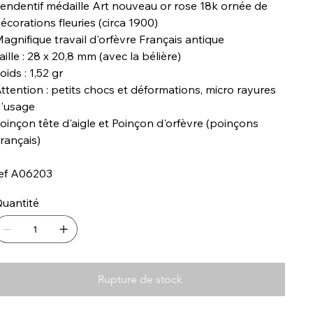
endentif médaille Art nouveau or rose 18k ornée de
écorations fleuries (circa 1900)
agnifique travail d'orfèvre Français antique
aille : 28 x 20,8 mm (avec la bélière)
oids : 1,52 gr
ttention : petits chocs et déformations, micro rayures
'usage
oinçon tête d'aigle et Poinçon d'orfèvre (poinçons
rançais)
ef A06203
uantité
Rupture de stock