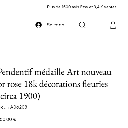
Plus de 1500 avis Etsy et 3,4 K ventes
Se connecter
Pendentif médaille Art nouveau
or rose 18k décorations fleuries
(circa 1900)
SKU
A06203
KU :
A06203
ix
50,00 €