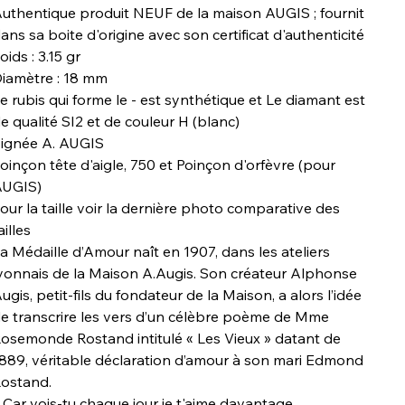
uthentique produit NEUF de la maison AUGIS ; fournit
ans sa boite d'origine avec son certificat d'authenticité
oids : 3.15 gr
iamètre : 18 mm
e rubis qui forme le - est synthétique et Le diamant est
e qualité SI2 et de couleur H (blanc)
ignée A. AUGIS
oinçon tête d'aigle, 750 et Poinçon d'orfèvre (pour
UGIS)
our la taille voir la dernière photo comparative des
ailles
a Médaille d’Amour naît en 1907, dans les ateliers
yonnais de la Maison A.Augis. Son créateur Alphonse
ugis, petit-fils du fondateur de la Maison, a alors l’idée
e transcrire les vers d’un célèbre poème de Mme
osemonde Rostand intitulé « Les Vieux » datant de
889, véritable déclaration d’amour à son mari Edmond
ostand.
 Car vois-tu chaque jour je t'aime davantage,