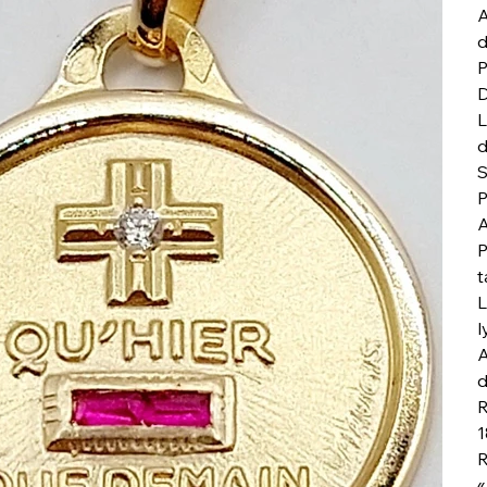
A
d
P
D
L
d
S
P
A
P
t
L
l
A
d
R
1
R
«