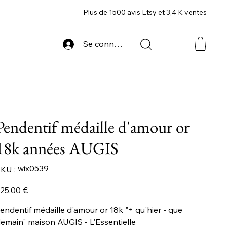
Plus de 1500 avis Etsy et 3,4 K ventes
Se connecter
Pendentif médaille d'amour or
18k années AUGIS
SKU
wix0539
KU :
wix0539
ix
25,00 €
endentif médaille d'amour or 18k "+ qu'hier - que
emain" maison AUGIS - L'Essentielle