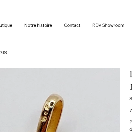
utique
Notre histoire
Contact
RDV Showroom
UGIS
S
Pr
7
P
d