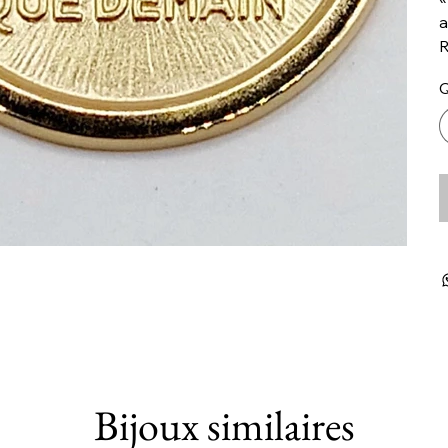
a
R
Q
Bijoux similaires