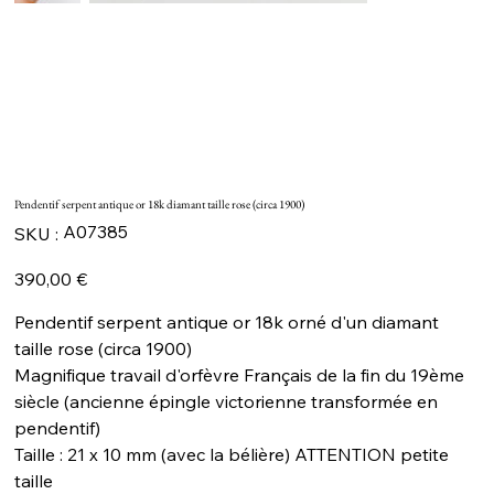
Pendentif serpent antique or 18k diamant taille rose (circa 1900)
SKU
A07385
SKU :
A07385
Prix
390,00 €
Pendentif serpent antique or 18k orné d'un diamant
taille rose (circa 1900)
Magnifique travail d'orfèvre Français de la fin du 19ème
siècle (ancienne épingle victorienne transformée en
pendentif)
Taille : 21 x 10 mm (avec la bélière) ATTENTION petite
taille