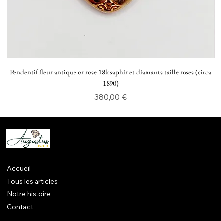
Pendentif fleur antique or rose 18k saphir et diamants taille roses (circa
P
1890)
Prix
380,00 €
Accueil
Tous les articles
Notre histoire
Contact