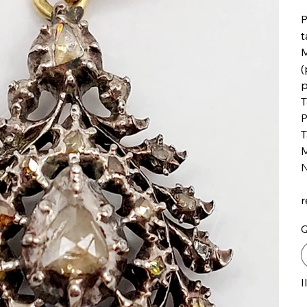
P
t
M
(
p
T
P
T
M
N
r
Q
I