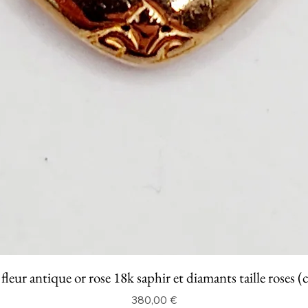
fleur antique or rose 18k saphir et diamants taille roses (
Prix
380,00 €