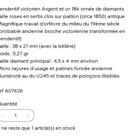
endentif victorien Argent et or 18k ornée de diamants
aille roses en sertis clos sur paillon (circa 1850) antique
agnifique travail d'orfèvre du milieu du 19ème siècle
probable ancienne broche victorienne transformée en
endentif)
aille : 38 x 21 mm (avec la bélière)
oids : 5,27 gr
aille diamant principal : 4,5 x 4 mm environ
icro rayures d'usage et patines foncée ancienne
uméroté au do U245 et traces de poinçons illisibles
ef A07426
uantité
l ne reste que 1 article(s) en stock