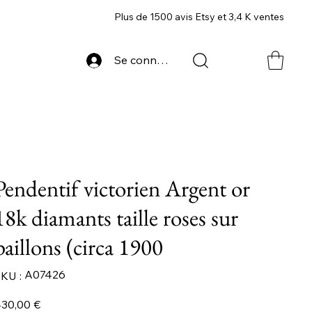
Plus de 1500 avis Etsy et 3,4 K ventes
Se connecter
Pendentif victorien Argent or
18k diamants taille roses sur
paillons (circa 1900
SKU
A07426
KU :
A07426
ix
30,00 €