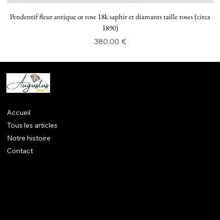
Pendentif fleur antique or rose 18k saphir et diamants taille roses (circa
P
1890)
Prix
380,00 €
Accueil
Tous les articles
Notre histoire
Contact
Mentions légales
CGV