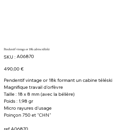
Pendentif vintage or 18k cabine téléski
SKU
A06870
SKU :
A06870
Prix
490,00 €
Pendentif vintage or 18k formant un cabine téléski
Magnifique travail d'orfèvre
Taille : 18 x 8 mm (avec la bélière)
Poids : 1,98 gr
Micro rayures d'usage
Poinçon 750 et "CHN"
ref A06870