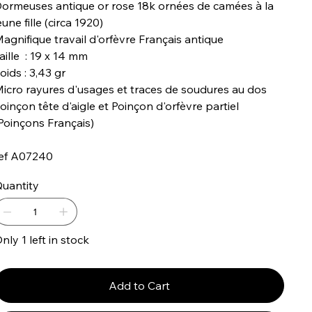
ormeuses antique or rose 18k ornées de camées à la
eune fille (circa 1920)
agnifique travail d'orfèvre Français antique
aille : 19 x 14 mm
oids : 3,43 gr
icro rayures d'usages et traces de soudures au dos
oinçon tête d'aigle et Poinçon d'orfèvre partiel
Poinçons Français)
ef A07240
uantity
nly 1 left in stock
Add to Cart