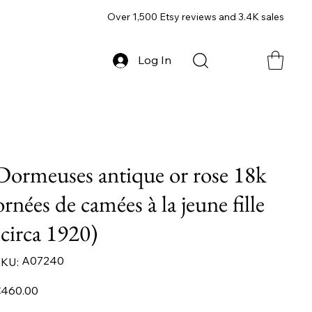
Over 1,500 Etsy reviews and 3.4K sales
Log In
Dormeuses antique or rose 18k
ornées de camées à la jeune fille
(circa 1920)
SKU
A07240
KU:
A07240
ice
460.00