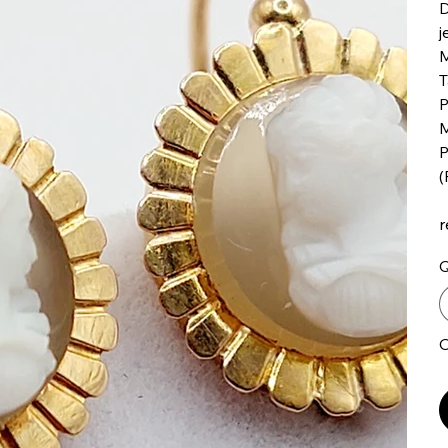
D
j
M
T
P
M
P
(
r
Q
O