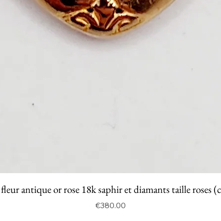
fleur antique or rose 18k saphir et diamants taille roses (
Price
€380.00