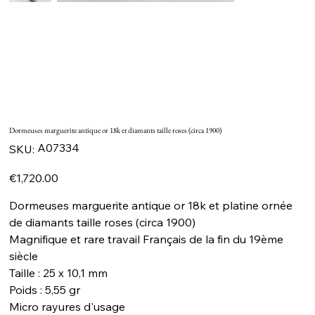
Dormeuses marguerite antique or 18k et diamants taille roses (circa 1900)
SKU
A07334
SKU:
A07334
Price
€1,720.00
Dormeuses marguerite antique or 18k et platine ornée
de diamants taille roses (circa 1900)
Magnifique et rare travail Français de la fin du 19ème
siècle
Taille : 25 x 10,1 mm
Poids : 5,55 gr
Micro rayures d'usage