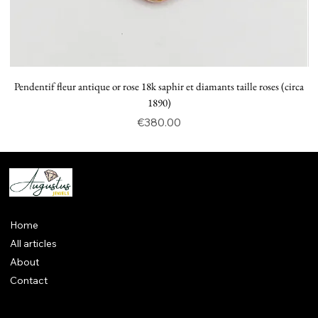
Pendentif fleur antique or rose 18k saphir et diamants taille roses (circa
P
1890)
Price
€380.00
Home
All articles
About
Contact