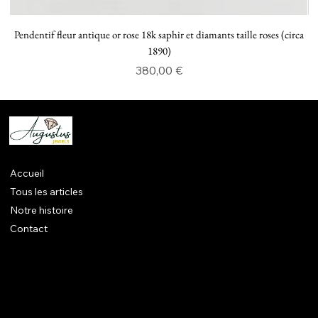
Pendentif fleur antique or rose 18k saphir et diamants taille roses (circa
P
1890)
Prix
380,00 €
Accueil
Tous les articles
Notre histoire
Contact
Mentions légales
CGV