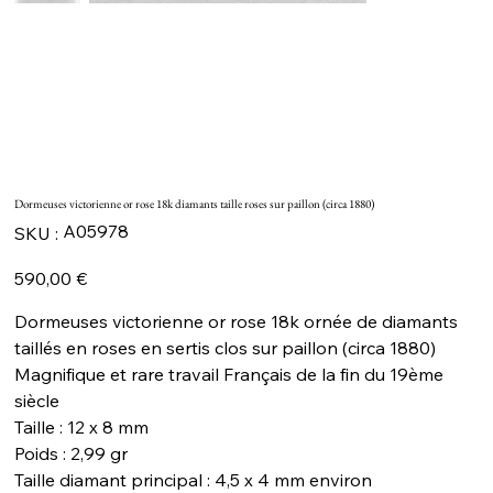
Dormeuses victorienne or rose 18k diamants taille roses sur paillon (circa 1880)
SKU
A05978
SKU :
A05978
Prix
590,00 €
Dormeuses victorienne or rose 18k ornée de diamants
taillés en roses en sertis clos sur paillon (circa 1880)
Magnifique et rare travail Français de la fin du 19ème
siècle
Taille : 12 x 8 mm
Poids : 2,99 gr
Taille diamant principal : 4,5 x 4 mm environ