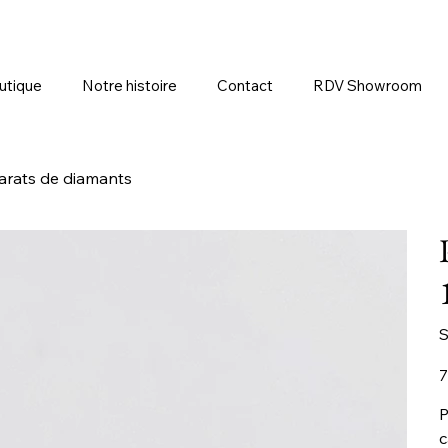
utique
Notre histoire
Contact
RDV Showroom
carats de diamants
S
Pr
7
P
c