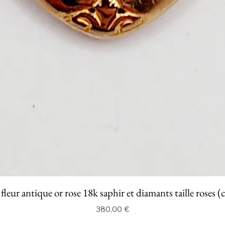
fleur antique or rose 18k saphir et diamants taille roses (
Prix
380,00 €