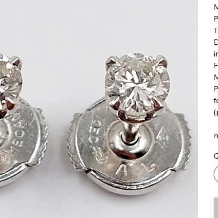
M
P
T
D
i
F
M
P
f
(
r
Q