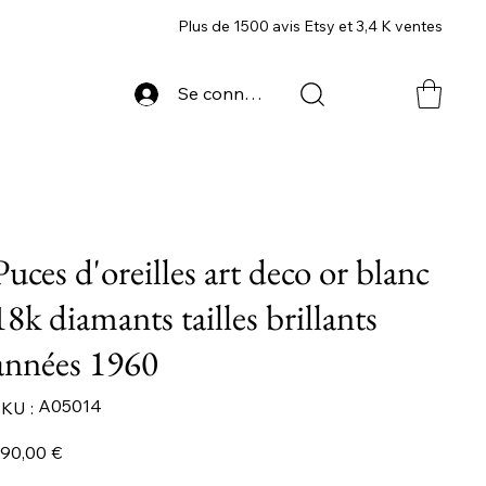
Plus de 1500 avis Etsy et 3,4 K ventes
Se connecter
Puces d'oreilles art deco or blanc
18k diamants tailles brillants
années 1960
SKU
A05014
KU :
A05014
ix
90,00 €