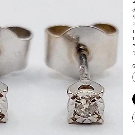
P
d
M
P
T
T
P
R
Q