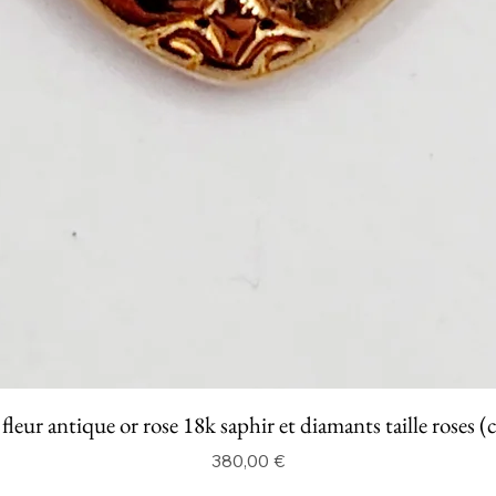
fleur antique or rose 18k saphir et diamants taille roses (
Prix
380,00 €